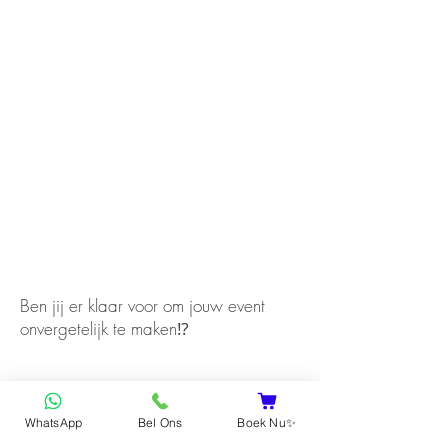
Ben jij er klaar voor om jouw event
onvergetelijk te maken⁉️
WhatsApp
Bel Ons
Boek Nu✨
Ja, ik ga akkoord!