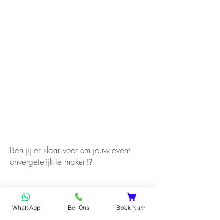
Ben jij er klaar voor om jouw event
onvergetelijk te maken⁉️
WhatsApp
Bel Ons
Boek Nu✨
Ja, ik ga akkoord!