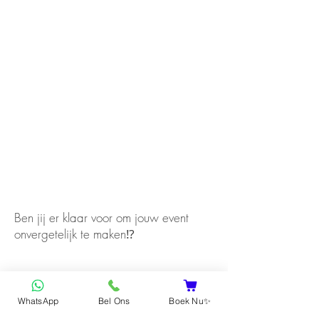
Ben jij er klaar voor om jouw event
onvergetelijk te maken⁉️
WhatsApp
Bel Ons
Boek Nu✨
Ja, ik ga akkoord!