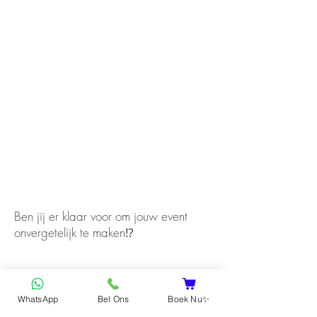
Ben jij er klaar voor om jouw event
onvergetelijk te maken⁉️
WhatsApp
Bel Ons
Boek Nu✨
Ja, ik ga akkoord!