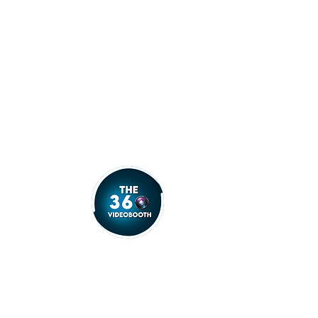
info@the360videobooth.nl
Flevoland