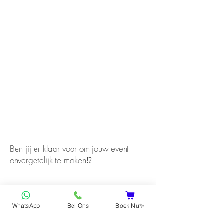
Ben jij er klaar voor om jouw event
onvergetelijk te maken⁉️
WhatsApp
Bel Ons
Boek Nu✨
Ja, ik ga akkoord!