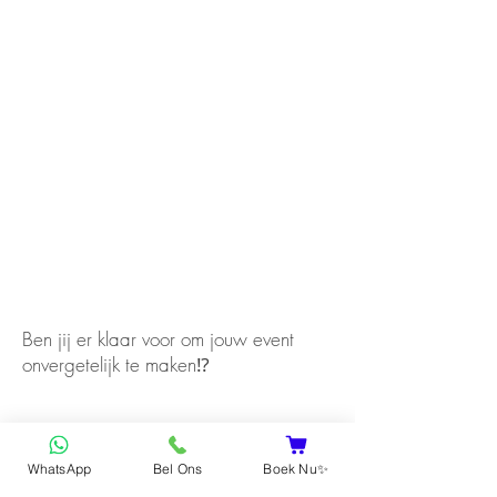
Ben jij er klaar voor om jouw event
onvergetelijk te maken⁉️
Ik heb nog onduidelijkheden
WhatsApp
Bel Ons
Boek Nu✨
Ja, ik ga akkoord!