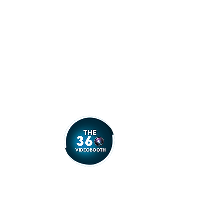
info@the360videobooth.nl
Almere