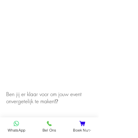
Ben jij er klaar voor om jouw event
onvergetelijk te maken⁉️
WhatsApp
Bel Ons
Boek Nu✨
Ja, ik ga akkoord!