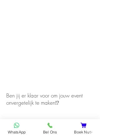
Ben jij er klaar voor om jouw event
onvergetelijk te maken⁉️
WhatsApp
Bel Ons
Boek Nu✨
Ja, ik ga akkoord!